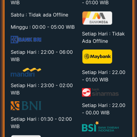
- 01:00 WIB
WIB
Sabtu : Tidak ada Offline
Minggu : 00:00 - 05:00 WIB
Setiap Hari : Tidak
Ada Offline
Setiap Hari : 22:00 - 06:00
WIB
Setiap Hari : 22.00
- 01.00 WIB
Setiap Hari : 23:00 - 02:00
WIB
Setiap Hari : 22.00
- 00.00 WIB
Setiap Hari : 01:30 - 02:00
WIB