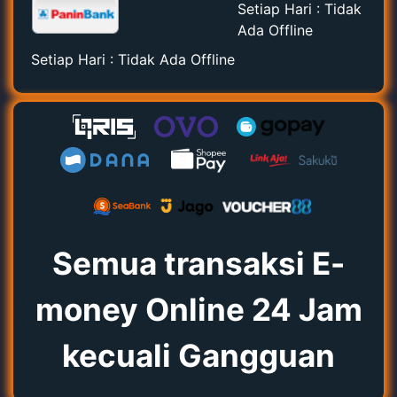
Setiap Hari : Tidak
Ada Offline
Setiap Hari : Tidak Ada Offline
Semua transaksi E-
money Online 24 Jam
kecuali Gangguan