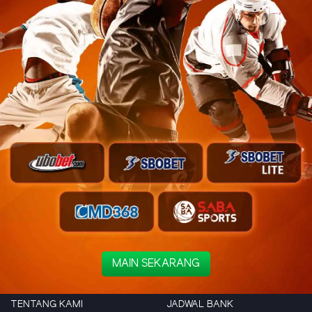
MAIN SEKARANG
TENTANG KAMI
JADWAL BANK